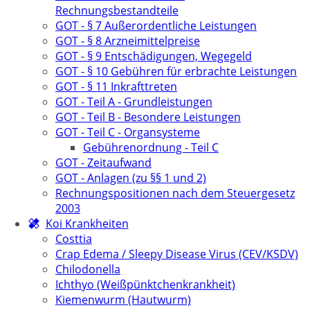
Rechnungsbestandteile
GOT - § 7 Außerordentliche Leistungen
GOT - § 8 Arzneimittelpreise
GOT - § 9 Entschädigungen, Wegegeld
GOT - § 10 Gebühren für erbrachte Leistungen
GOT - § 11 Inkrafttreten
GOT - Teil A - Grundleistungen
GOT - Teil B - Besondere Leistungen
GOT - Teil C - Organsysteme
Gebührenordnung - Teil C
GOT - Zeitaufwand
GOT - Anlagen (zu §§ 1 und 2)
Rechnungspositionen nach dem Steuergesetz
2003
Koi Krankheiten
Costtia
Crap Edema / Sleepy Disease Virus (CEV/KSDV)
Chilodonella
Ichthyo (Weißpünktchenkrankheit)
Kiemenwurm (Hautwurm)