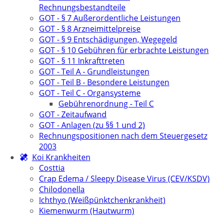
Rechnungsbestandteile
GOT - § 7 Außerordentliche Leistungen
GOT - § 8 Arzneimittelpreise
GOT - § 9 Entschädigungen, Wegegeld
GOT - § 10 Gebühren für erbrachte Leistungen
GOT - § 11 Inkrafttreten
GOT - Teil A - Grundleistungen
GOT - Teil B - Besondere Leistungen
GOT - Teil C - Organsysteme
Gebührenordnung - Teil C
GOT - Zeitaufwand
GOT - Anlagen (zu §§ 1 und 2)
Rechnungspositionen nach dem Steuergesetz
2003
Koi Krankheiten
Costtia
Crap Edema / Sleepy Disease Virus (CEV/KSDV)
Chilodonella
Ichthyo (Weißpünktchenkrankheit)
Kiemenwurm (Hautwurm)