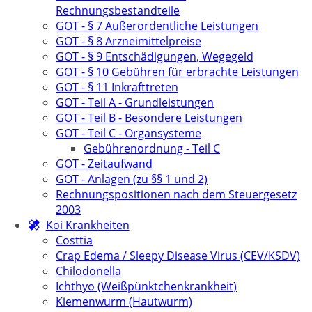
Rechnungsbestandteile
GOT - § 7 Außerordentliche Leistungen
GOT - § 8 Arzneimittelpreise
GOT - § 9 Entschädigungen, Wegegeld
GOT - § 10 Gebühren für erbrachte Leistungen
GOT - § 11 Inkrafttreten
GOT - Teil A - Grundleistungen
GOT - Teil B - Besondere Leistungen
GOT - Teil C - Organsysteme
Gebührenordnung - Teil C
GOT - Zeitaufwand
GOT - Anlagen (zu §§ 1 und 2)
Rechnungspositionen nach dem Steuergesetz
2003
Koi Krankheiten
Costtia
Crap Edema / Sleepy Disease Virus (CEV/KSDV)
Chilodonella
Ichthyo (Weißpünktchenkrankheit)
Kiemenwurm (Hautwurm)