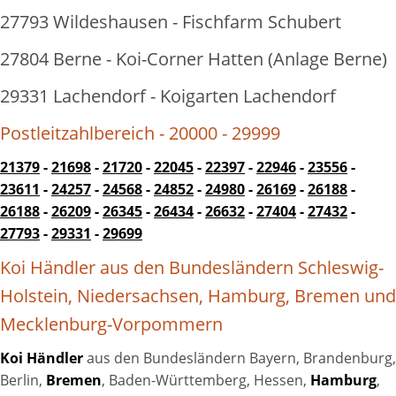
27793 Wildeshausen - Fischfarm Schubert
27804 Berne - Koi-Corner Hatten (Anlage Berne)
29331 Lachendorf - Koigarten Lachendorf
Postleitzahlbereich - 20000 - 29999
21379
-
21698
-
21720
-
22045
-
22397
-
22946
-
23556
-
23611
-
24257
-
24568
-
24852
-
24980
-
26169
-
26188
-
26188
-
26209
-
26345
-
26434
-
26632
-
27404
-
27432
-
27793
-
29331
-
29699
Koi Händler aus den Bundesländern Schleswig-
Holstein, Niedersachsen, Hamburg, Bremen und
Mecklenburg-Vorpommern
Koi Händler
aus den Bundesländern Bayern, Brandenburg,
Berlin,
Bremen
, Baden-Württemberg, Hessen,
Hamburg
,