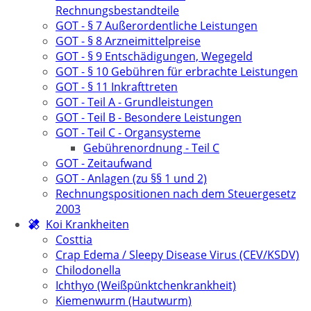
Rechnungsbestandteile
GOT - § 7 Außerordentliche Leistungen
GOT - § 8 Arzneimittelpreise
GOT - § 9 Entschädigungen, Wegegeld
GOT - § 10 Gebühren für erbrachte Leistungen
GOT - § 11 Inkrafttreten
GOT - Teil A - Grundleistungen
GOT - Teil B - Besondere Leistungen
GOT - Teil C - Organsysteme
Gebührenordnung - Teil C
GOT - Zeitaufwand
GOT - Anlagen (zu §§ 1 und 2)
Rechnungspositionen nach dem Steuergesetz
2003
Koi Krankheiten
Costtia
Crap Edema / Sleepy Disease Virus (CEV/KSDV)
Chilodonella
Ichthyo (Weißpünktchenkrankheit)
Kiemenwurm (Hautwurm)