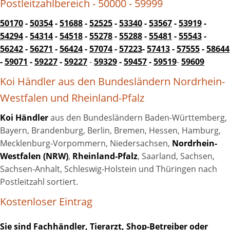
Postleitzahlbereich - 50000 - 59999
50170
-
50354
-
51688
-
52525
-
53340
-
53567
-
53919
-
54294
-
54314
-
54518
-
55278
-
55288
-
55481
-
55543
-
56242
-
56271
-
56424
-
57074
-
57223
-
57413
-
57555
-
58644
-
59071
-
59227
-
59227
-
59329
-
59457
-
59519
-
59609
Koi Händler aus den Bundesländern Nordrhein-
Westfalen und Rheinland-Pfalz
Koi Händler
aus den Bundesländern Baden-Württemberg,
Bayern, Brandenburg, Berlin, Bremen, Hessen, Hamburg,
Mecklenburg-Vorpommern, Niedersachsen,
Nordrhein-
Westfalen (NRW)
,
Rheinland-Pfalz
, Saarland, Sachsen,
Sachsen-Anhalt, Schleswig-Holstein und Thüringen nach
Postleitzahl sortiert.
Kostenloser Eintrag
Sie sind Fachhändler, Tierarzt, Shop-Betreiber oder