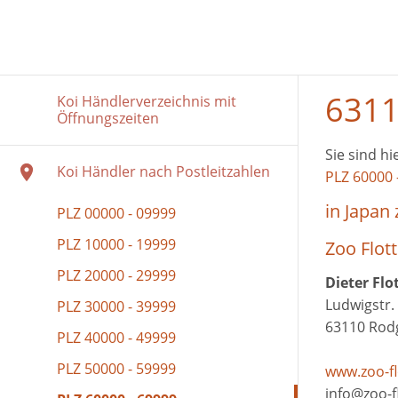
6311
Koi Händlerverzeichnis mit
Öffnungszeiten
Sie sind hi
Koi Händler nach Postleitzahlen
PLZ 60000 
in Japan
PLZ 00000 - 09999
PLZ 10000 - 19999
Zoo Flo
PLZ 20000 - 29999
Dieter Fl
Ludwigstr.
PLZ 30000 - 39999
63110 Rod
PLZ 40000 - 49999
PLZ 50000 - 59999
www.zoo-f
info@zoo-