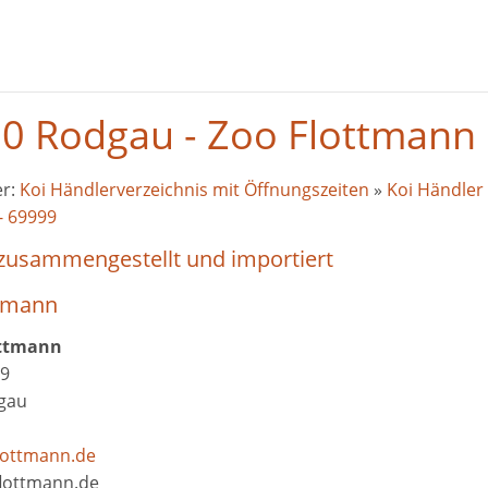
0 Rodgau - Zoo Flottmann
er:
Koi Händlerverzeichnis mit Öffnungszeiten
»
Koi Händler 
- 69999
 zusammengestellt und importiert
ttmann
ottmann
 9
gau
lottmann.de
flottmann.de