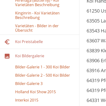
Hirenaga (Butterfly) - Koi
Koi Händ
Varietäten Beschreibung
61250 Us
Kinginrin - Koi Varietäten
Beschreibung
63505 La
Varietäten - Bilder in der
63543 H
Übersicht
63607 Wä
Koi Preistabelle
63839 Kl
Koi Bildergalerie
63906 Er
Bilder-Galerie 1 - 300 Koi Bilder
63916 A
Bilder-Galerie 2 - 500 Koi Bilder
64319 P
Bilder-Galerie 3
64319 Pf
Holland Koi Show 2015
64331 We
Interkoi 2015