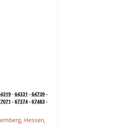
64319
-
64331
-
64739
-
67071
-
67374
-
67483
-
temberg, Hessen,