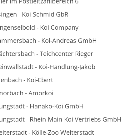
ler im Postleitzahlbereich 6
ingen - Koi-Schmid GbR
ngenselbold - Koi Company
ammersbach - Koi-Andreas GmbH
chtersbach - Teichcenter Rieger
einwallstadt - Koi-Handlung-Jakob
lenbach - Koi-Ebert
morbach - Amorkoi
fungstadt - Hanako-Koi GmbH
ungstadt - Rhein-Main-Koi Vertriebs GmbH
iterstadt - Kölle-Zoo Weiterstadt