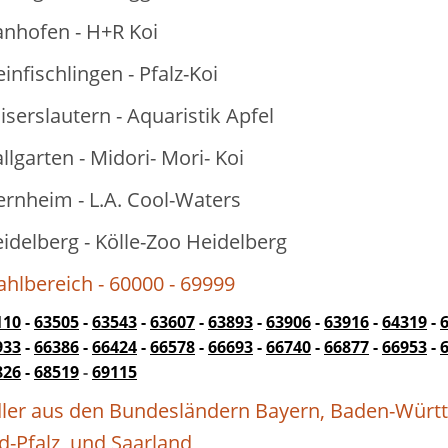
nhofen - H+R Koi
infischlingen - Pfalz-Koi
iserslautern - Aquaristik Apfel
lgarten - Midori- Mori- Koi
ernheim - L.A. Cool-Waters
idelberg - Kölle-Zoo Heidelberg
ahlbereich - 60000 - 69999
110
-
63505
-
63543
-
63607
-
63893
-
63906
-
63916
-
64319
-
933
-
66386
-
66424
-
66578
-
66693
-
66740
-
66877
-
66953
-
826
-
68519
-
69115
ler aus den Bundesländern Bayern, Baden-Würt
d-Pfalz, und Saarland