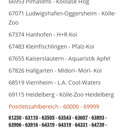
66953 Pimasens - Koioase Hög
67071 Ludwigshafen-Oggersheim - Kölle-
Zoo
67374 Hanhofen - H+R Koi
67483 Kleinfischlingen - Pfalz-Koi
67655 Kaiserslautern - Aquaristik Apfel
67826 Hallgarten - Midori- Mori- Koi
68519 Viernheim - L.A. Cool-Waters
69115 Heidelberg - Kölle-Zoo Heidelberg
Postleitzahlbereich - 60000 - 69999
61250
-
63110
-
63505
-
63543
-
63607
-
63893
-
63906
-
63916
-
64319
-
64319
-
64331
-
64739
-