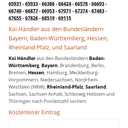
65931
-
65933
-
66386
-
66424
-
66578
-
66693
-
66740
-
66877
-
66953
-
67071
-
67374
-
67483
-
67655
-
67826
-
68519
-
69115
Koi Händler aus den Bundesländern
Bayern, Baden-Württemberg, Hessen,
Rheinland-Pfalz, und Saarland
Koi Händler
aus den Bundesländern
Baden-
Württemberg
,
Bayern
, Brandenburg, Berlin,
Bremen,
Hessen
, Hamburg, Mecklenburg-
Vorpommern, Niedersachsen, Nordrhein-
Westfalen (NRW),
Rheinland-Pfalz
,
Saarland
,
Sachsen, Sachsen-Anhalt, Schleswig-Holstein und
Thüringen nach Postleitzahl sortiert.
Kostenloser Eintrag