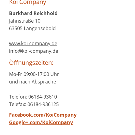
Koi Company
Burkhard Reichhold
Jahnstraße 10
63505 Langensebold
www.koi-company.de
info@koi-company.de
Öffnungszeiten:
Mo-Fr 09:00-17:00 Uhr
und nach Absprache
Telefon: 06184-93610
Telefax: 06184-936125
Facebook.com/KoiCompany
Google+.com/KoiCompany