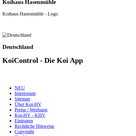
Koihaus Hasenmühle
Koihaus Hasenmühle - Logo
Deutschland
KoiControl - Die Koi App
NEU
Impressum
Sitemap
Über Koi-HV
Preise / Werbung
Koi-HV - KHV
Eintragen
Rechtliche Hinweise
Copyright