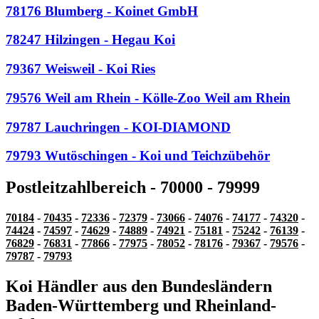
78176 Blumberg - Koinet GmbH
78247 Hilzingen - Hegau Koi
79367 Weisweil - Koi Ries
79576 Weil am Rhein - Kölle-Zoo Weil am Rhein
79787 Lauchringen - KOI-DIAMOND
79793 Wutöschingen - Koi und Teichzübehör
Postleitzahlbereich - 70000 - 79999
70184
-
70435
-
72336
-
72379
-
73066
-
74076
-
74177
-
74320
-
74424
-
74597
-
74629
-
74889
-
74921
-
75181
-
75242
-
76139
-
76829
-
76831
-
77866
-
77975
-
78052
-
78176
-
79367
-
79576
-
79787
-
79793
Koi Händler aus den Bundesländern
Baden-Württemberg und Rheinland-