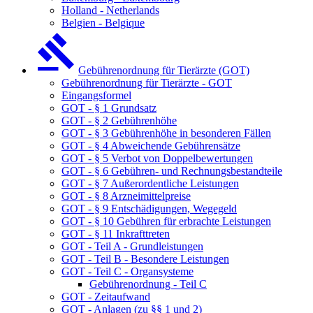
Holland - Netherlands
Belgien - Belgique
Gebührenordnung für Tierärzte (GOT)
Gebührenordnung für Tierärzte - GOT
Eingangsformel
GOT - § 1 Grundsatz
GOT - § 2 Gebührenhöhe
GOT - § 3 Gebührenhöhe in besonderen Fällen
GOT - § 4 Abweichende Gebührensätze
GOT - § 5 Verbot von Doppelbewertungen
GOT - § 6 Gebühren- und Rechnungsbestandteile
GOT - § 7 Außerordentliche Leistungen
GOT - § 8 Arzneimittelpreise
GOT - § 9 Entschädigungen, Wegegeld
GOT - § 10 Gebühren für erbrachte Leistungen
GOT - § 11 Inkrafttreten
GOT - Teil A - Grundleistungen
GOT - Teil B - Besondere Leistungen
GOT - Teil C - Organsysteme
Gebührenordnung - Teil C
GOT - Zeitaufwand
GOT - Anlagen (zu §§ 1 und 2)