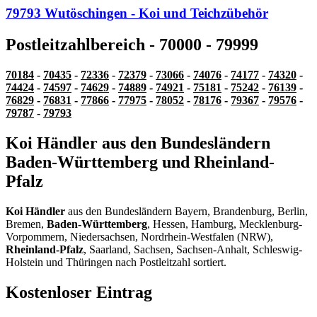
79793 Wutöschingen - Koi und Teichzübehör
Postleitzahlbereich - 70000 - 79999
70184
-
70435
-
72336
-
72379
-
73066
-
74076
-
74177
-
74320
-
74424
-
74597
-
74629
-
74889
-
74921
-
75181
-
75242
-
76139
-
76829
-
76831
-
77866
-
77975
-
78052
-
78176
-
79367
-
79576
-
79787
-
79793
Koi Händler aus den Bundesländern
Baden-Württemberg und Rheinland-
Pfalz
Koi Händler
aus den Bundesländern Bayern, Brandenburg, Berlin,
Bremen,
Baden-Württemberg
, Hessen, Hamburg, Mecklenburg-
Vorpommern, Niedersachsen, Nordrhein-Westfalen (NRW),
Rheinland-Pfalz
, Saarland, Sachsen, Sachsen-Anhalt, Schleswig-
Holstein und Thüringen nach Postleitzahl sortiert.
Kostenloser Eintrag