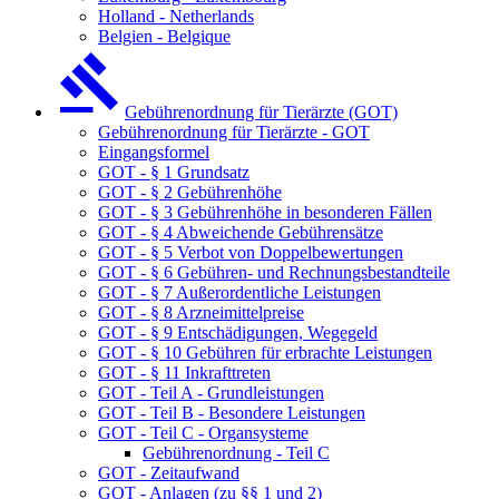
Holland - Netherlands
Belgien - Belgique
Gebührenordnung für Tierärzte (GOT)
Gebührenordnung für Tierärzte - GOT
Eingangsformel
GOT - § 1 Grundsatz
GOT - § 2 Gebührenhöhe
GOT - § 3 Gebührenhöhe in besonderen Fällen
GOT - § 4 Abweichende Gebührensätze
GOT - § 5 Verbot von Doppelbewertungen
GOT - § 6 Gebühren- und Rechnungsbestandteile
GOT - § 7 Außerordentliche Leistungen
GOT - § 8 Arzneimittelpreise
GOT - § 9 Entschädigungen, Wegegeld
GOT - § 10 Gebühren für erbrachte Leistungen
GOT - § 11 Inkrafttreten
GOT - Teil A - Grundleistungen
GOT - Teil B - Besondere Leistungen
GOT - Teil C - Organsysteme
Gebührenordnung - Teil C
GOT - Zeitaufwand
GOT - Anlagen (zu §§ 1 und 2)