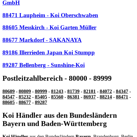
GmbH
88471 Laupheim - Koi Oberschwaben
88605 Messkirch - Koi Garten Müller
88677 Markdorf - SAKANAYA
89186 Illerrieden Japan Koi Stumpp
89287 Bellenberg - Sunshine-Koi
Postleitzahlbereich - 80000 - 89999
80689
-
80809
-
80999
-
81243
-
81739
-
82181
-
84072
-
84347
-
84547
-
85232
-
85405
-
85560
-
86381
-
86937
-
88214
-
88471
-
88605
-
88677
-
89287
Koi Händler aus den Bundesländern
Bayern und Baden-Württemberg
Koi Händler
aus den Bundesländern
Bayern
, Brandenburg, Berlin,