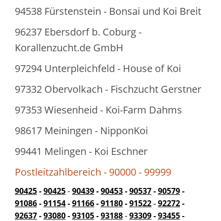
94538 Fürstenstein - Bonsai und Koi Breit
96237 Ebersdorf b. Coburg -
Korallenzucht.de GmbH
97294 Unterpleichfeld - House of Koi
97332 Obervolkach - Fischzucht Gerstner
97353 Wiesenheid - Koi-Farm Dahms
98617 Meiningen - NipponKoi
99441 Melingen - Koi Eschner
Postleitzahlbereich - 90000 - 99999
90425
-
90425
-
90439
-
90453
-
90537
-
90579
-
91086
-
91154
-
91166
-
91180
-
91522
-
92272
-
92637
-
93080
-
93105
-
93188
-
93309
-
93455
-