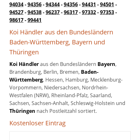
94034
-
94356
-
94344
-
94356
-
94431
-
94501
-
94527
-
94538
-
96237
-
96317
-
97332
-
97353
-
98617
-
99441
Koi Händler aus den Bundesländern
Baden-Württemberg, Bayern und
Thüringen
Koi Händler
aus den Bundesländern
Bayern
,
Brandenburg, Berlin, Bremen,
Baden-
Württemberg
, Hessen, Hamburg, Mecklenburg-
Vorpommern, Niedersachsen, Nordrhein-
Westfalen (NRW), Rheinland-Pfalz, Saarland,
Sachsen, Sachsen-Anhalt, Schleswig-Holstein und
Thüringen
nach Postleitzahl sortiert.
Kostenloser Eintrag