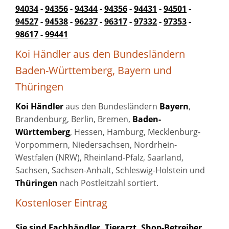
94034
-
94356
-
94344
-
94356
-
94431
-
94501
-
94527
-
94538
-
96237
-
96317
-
97332
-
97353
-
98617
-
99441
Koi Händler aus den Bundesländern
Baden-Württemberg, Bayern und
Thüringen
Koi Händler
aus den Bundesländern
Bayern
,
Brandenburg, Berlin, Bremen,
Baden-
Württemberg
, Hessen, Hamburg, Mecklenburg-
Vorpommern, Niedersachsen, Nordrhein-
Westfalen (NRW), Rheinland-Pfalz, Saarland,
Sachsen, Sachsen-Anhalt, Schleswig-Holstein und
Thüringen
nach Postleitzahl sortiert.
Kostenloser Eintrag
Sie sind Fachhändler, Tierarzt, Shop-Betreiber