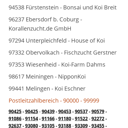
94538 Fürstenstein - Bonsai und Koi Breit
96237 Ebersdorf b. Coburg -
Korallenzucht.de GmbH
97294 Unterpleichfeld - House of Koi
97332 Obervolkach - Fischzucht Gerstner
97353 Wiesenheid - Koi-Farm Dahms
98617 Meiningen - NipponKoi
99441 Melingen - Koi Eschner
Postleitzahlbereich - 90000 - 99999
90425
-
90425
-
90439
-
90453
-
90537
-
90579
-
91086
-
91154
-
91166
-
91180
-
91522
-
92272
-
92637
-
93080
-
93105
-
93188
-
93309
-
93455
-